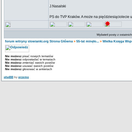
J.Nasalski
PS do TVP Kraków. A może na pięćdziesiąciolecie ud
Wyświetl posty z ostatnic
forum witryny slowianki.org Strona Główna
»
55-lat minęło...
»
Wielka Księga Ws
Nie możesz
pisać nowych tematów
Nie możesz
odpowiadać w tematach
Nie możesz
zmieniać swoich postów
Nie możesz
usuwać swoich postów
Nie możesz
głosować w ankietach
phpBB
by
przemo