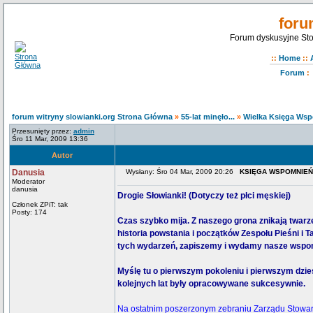
foru
Forum dyskusyjne Sto
::
Home
::
Forum
:
forum witryny slowianki.org Strona Główna
»
55-lat minęło...
»
Wielka Księga Ws
Przesunięty przez:
admin
Śro 11 Mar, 2009 13:36
Autor
Danusia
Wysłany: Śro 04 Mar, 2009 20:26
KSIĘGA WSPOMNIEŃ 
Moderator
danusia
Drogie Słowianki! (Dotyczy też płci męskiej)
Członek ZPiT: tak
Posty: 174
Czas szybko mija. Z naszego grona znikają twarze
historia powstania i początków Zespołu Pieśni i
tych wydarzeń, zapiszemy i wydamy nasze wspo
Myślę tu o pierwszym pokoleniu i pierwszym dzies
kolejnych lat były opracowywane sukcesywnie.
Na ostatnim poszerzonym zebraniu Zarządu Stowarzy