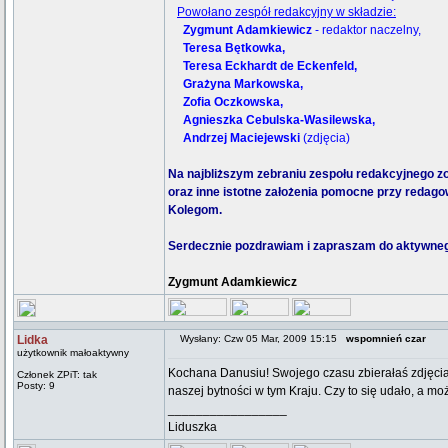
Powołano zespół redakcyjny w składzie:
Zygmunt Adamkiewicz
- redaktor naczelny,
Teresa Bętkowka,
Teresa Eckhardt de Eckenfeld,
Grażyna Markowska,
Zofia Oczkowska,
Agnieszka Cebulska-Wasilewska,
Andrzej Maciejewski
(zdjęcia)
Na najbliższym zebraniu zespołu redakcyjnego z
oraz inne istotne założenia pomocne przy redag
Kolegom.
Serdecznie pozdrawiam i zapraszam do aktywneg
Zygmunt Adamkiewicz
Lidka
Wysłany: Czw 05 Mar, 2009 15:15
wspomnień czar
użytkownik małoaktywny
Kochana Danusiu! Swojego czasu zbierałaś zdjęcia
Członek ZPiT: tak
Posty: 9
naszej bytności w tym Kraju. Czy to się udało, a m
_________________
Liduszka