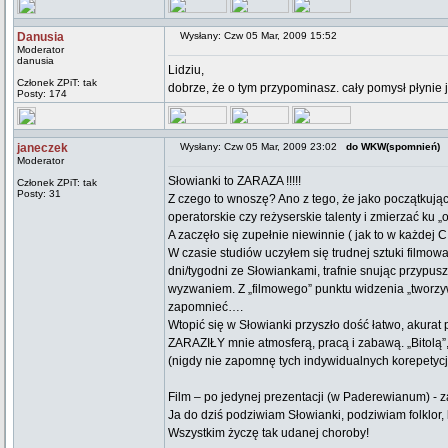
Danusia
Wysłany: Czw 05 Mar, 2009 15:52
Moderator
danusia
Lidziu,
Członek ZPiT: tak
dobrze, że o tym przypominasz. cały pomysł płynie
Posty: 174
janeczek
Wysłany: Czw 05 Mar, 2009 23:02
do WKW(spomnień)
Moderator
Słowianki to ZARAZA !!!!!
Członek ZPiT: tak
Posty: 31
Z czego to wnoszę? Ano z tego, że jako początkując
operatorskie czy reżyserskie talenty i zmierzać ku 
A zaczęło się zupełnie niewinnie ( jak to w każdej 
W czasie studiów uczyłem się trudnej sztuki filmo
dni/tygodni ze Słowiankami, trafnie snując przypus
wyzwaniem. Z „filmowego” punktu widzenia „tworzy
zapomnieć….
Wtopić się w Słowianki przyszło dość łatwo, akurat 
ZARAZIŁY mnie atmosferą, pracą i zabawą. „Bitolą”,
(nigdy nie zapomnę tych indywidualnych korepetycji
Film – po jedynej prezentacji (w Paderewianum) - 
Ja do dziś podziwiam Słowianki, podziwiam folklor, 
Wszystkim życzę tak udanej choroby!