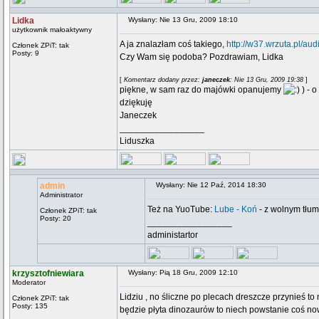
Lidka
Wysłany: Nie 13 Gru, 2009 18:10
użytkownik małoaktywny
A ja znalazłam coś takiego,
http://w37.wrzuta.pl/a
Członek ZPiT: tak
Posty: 9
Czy Wam się podoba? Pozdrawiam, Lidka
[
Komentarz dodany przez:
janeczek
: Nie 13 Gru, 2009 19:38
]
piękne, w sam raz do majówki opanujemy
) - o
dziękuję
Janeczek
_________________
Liduszka
admin
Wysłany: Nie 12 Paź, 2014 18:30
Administrator
Też na YuoTube:
Lube - Koń
- z wolnym tłu
Członek ZPiT: tak
Posty: 20
_________________
administartor
krzysztofniewiara
Wysłany: Pią 18 Gru, 2009 12:10
Moderator
Lidziu , no śliczne po plecach dreszcze przynieś t
Członek ZPiT: tak
Posty: 135
będzie płyta dinozaurów to niech powstanie coś n