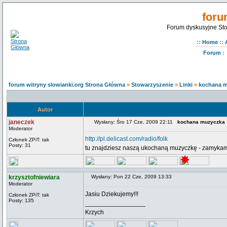
foru
Forum dyskusyjne Sto
::
Home
::
Forum
:
forum witryny slowianki.org Strona Główna
»
Stowarzyszenie
»
Linki
»
kochana 
Autor
janeczek
Wysłany: Śro 17 Cze, 2009 22:11
kochana muzyczka
Moderator
http://pl.delicast.com/radio/folk
Członek ZPiT: tak
Posty: 31
tu znajdziesz naszą ukochaną muzyczkę - zamykamy
krzysztofniewiara
Wysłany: Pon 22 Cze, 2009 13:33
Moderator
Jasiu Dziekujemy!!!
Członek ZPiT: tak
Posty: 135
_________________
Krzych