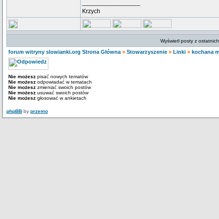
_________________
Krzych
Wyświetl posty z ostatnic
forum witryny slowianki.org Strona Główna
»
Stowarzyszenie
»
Linki
»
kochana 
Nie możesz
pisać nowych tematów
Nie możesz
odpowiadać w tematach
Nie możesz
zmieniać swoich postów
Nie możesz
usuwać swoich postów
Nie możesz
głosować w ankietach
phpBB
by
przemo