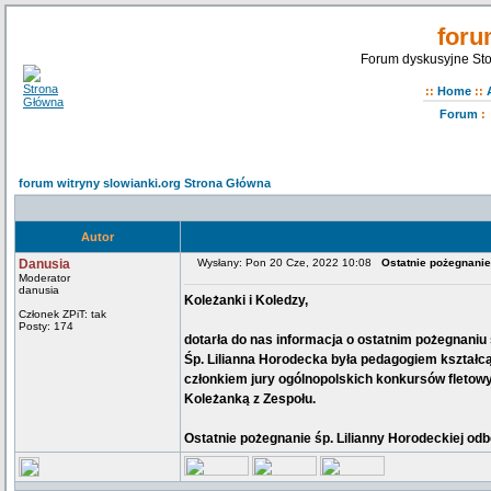
foru
Forum dyskusyjne Sto
::
Home
::
Forum
:
forum witryny slowianki.org Strona Główna
Autor
Danusia
Wysłany: Pon 20 Cze, 2022 10:08
Ostatnie pożegnanie
Moderator
danusia
Koleżanki i Koledzy,
Członek ZPiT: tak
Posty: 174
dotarła do nas informacja o ostatnim pożegnaniu 
Śp. Lilianna Horodecka była pedagogiem kształ
członkiem jury ogólnopolskich konkursów fletowy
Koleżanką z Zespołu.
Ostatnie pożegnanie śp. Lilianny Horodeckiej odb