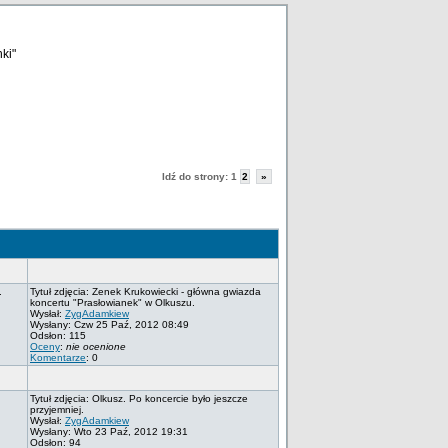
ki"
Idź do strony:
1
2
»
.
Tytuł zdjęcia: Zenek Krukowiecki - główna gwiazda
koncertu "Prasłowianek" w Olkuszu.
Wysłał:
ZygAdamkiew
Wysłany: Czw 25 Paź, 2012 08:49
Odsłon: 115
Oceny
:
nie ocenione
Komentarze
: 0
Tytuł zdjęcia: Olkusz. Po koncercie było jeszcze
przyjemniej.
Wysłał:
ZygAdamkiew
Wysłany: Wto 23 Paź, 2012 19:31
Odsłon: 94