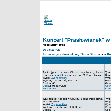
Koncert "Prasłowianek" w
Moderatorzy: Brak
Dodaj zdjęcie
forum witryny slowianki.org Strona Główna
->
->
Ko
Tytuł zdjęcia: Koncert w Olkuszu. Wymiana dyplomów
Tytuł
i podziękowań. Strona internetowa MDK w Olkuszu.
Stro
Wysłał:
ZygAdamkiew
Wysł
Wysłany: Pią 26 Paź, 2012 18:20
Wysł
Odsłon: 88
Odsł
Oceny
:
nie ocenione
Ocen
Komentarze
: 0
Kome
Tytuł zdjęcia: Koncert w Olkuszu. Strona internetowa
Tytuł
MDK w Olkuszu.
Miej
Wysłał:
ZygAdamkiew
Wysł
Wysłany: Czw 25 Paź, 2012 08:42
Wysł
Odsłon: 72
Odsł