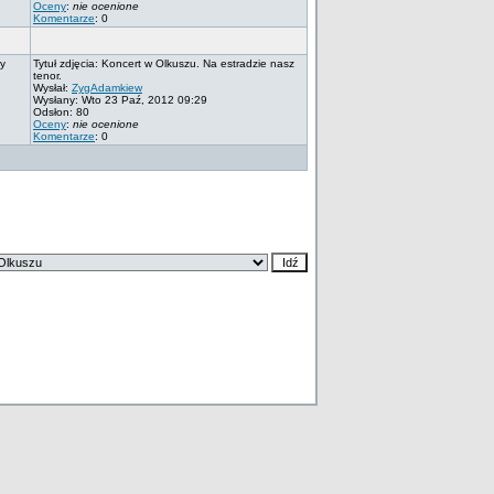
Oceny
:
nie ocenione
Komentarze
: 0
my
Tytuł zdjęcia: Koncert w Olkuszu. Na estradzie nasz
tenor.
Wysłał:
ZygAdamkiew
Wysłany: Wto 23 Paź, 2012 09:29
Odsłon: 80
Oceny
:
nie ocenione
Komentarze
: 0