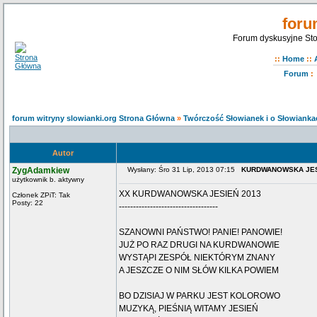
foru
Forum dyskusyjne Sto
::
Home
::
Forum
:
forum witryny slowianki.org Strona Główna
»
Twórczość Słowianek i o Słowianka
Autor
ZygAdamkiew
Wysłany: Śro 31 Lip, 2013 07:15
KURDWANOWSKA JES
użytkownik b. aktywny
XX KURDWANOWSKA JESIEŃ 2013
Członek ZPiT: Tak
Posty: 22
-----------------------------------
SZANOWNI PAŃSTWO! PANIE! PANOWIE!
JUŻ PO RAZ DRUGI NA KURDWANOWIE
WYSTĄPI ZESPÓŁ NIEKTÓRYM ZNANY
A JESZCZE O NIM SŁÓW KILKA POWIEM
BO DZISIAJ W PARKU JEST KOLOROWO
MUZYKĄ, PIEŚNIĄ WITAMY JESIEŃ