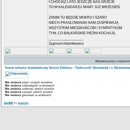
I CHOCIAŻ LATO JESZCZE NAS GRZEJE
TO W KALENDARZU MAMY JUŻ WRZESIEŃ
ZANIM TU BĘDZIE MOKRO I SZARO
NIECH PRASŁOWIANKI NAM ZAŚPIEWAJĄ
WSZYSTKIM MIESZKAŃCOM I SYMPATYKOM
TYM, CO BAŁKAŃSKIE PIEŚNI KOCHAJĄ
_________________
Zygmunt Adamkiewicz
Wyświetl posty z ostatnic
forum witryny slowianki.org Strona Główna
»
Twórczość Słowianek i o Słowianka
Nie możesz
pisać nowych tematów
Nie możesz
odpowiadać w tematach
Nie możesz
zmieniać swoich postów
Nie możesz
usuwać swoich postów
Nie możesz
głosować w ankietach
phpBB
by
przemo