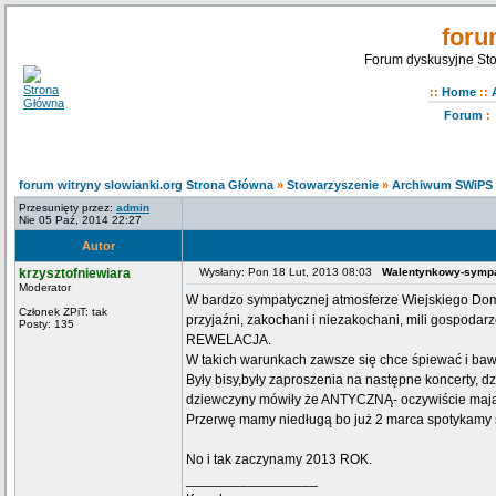
foru
Forum dyskusyjne Sto
::
Home
::
Forum
:
forum witryny slowianki.org Strona Główna
»
Stowarzyszenie
»
Archiwum SWiPS
Przesunięty przez:
admin
Nie 05 Paź, 2014 22:27
Autor
krzysztofniewiara
Wysłany: Pon 18 Lut, 2013 08:03
Walentynkowy-symp
Moderator
W bardzo sympatycznej atmosferze Wiejskiego Dom
Członek ZPiT: tak
przyjaźni, zakochani i niezakochani, mili gospod
Posty: 135
REWELACJA.
W takich warunkach zawsze się chce śpiewać i baw
Były bisy,były zaproszenia na następne koncerty, d
dziewczyny mówiły że ANTYCZNĄ- oczywiście mają
Przerwę mamy niedługą bo już 2 marca spotykamy si
No i tak zaczynamy 2013 ROK.
_________________