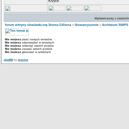
Krzych
Wyświetl posty z ostatnic
forum witryny slowianki.org Strona Główna
»
Stowarzyszenie
»
Archiwum SWiPS
Nie możesz
pisać nowych tematów
Nie możesz
odpowiadać w tematach
Nie możesz
zmieniać swoich postów
Nie możesz
usuwać swoich postów
Nie możesz
głosować w ankietach
phpBB
by
przemo