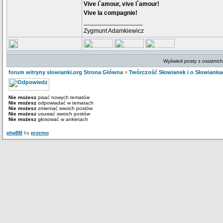
Vive l`amour, vive l`amour!
Vive la compagnie!
_________________
Zygmunt Adamkiewicz
Wyświetl posty z ostatnic
forum witryny slowianki.org Strona Główna
»
Twórczość Słowianek i o Słowianka
Nie możesz
pisać nowych tematów
Nie możesz
odpowiadać w tematach
Nie możesz
zmieniać swoich postów
Nie możesz
usuwać swoich postów
Nie możesz
głosować w ankietach
phpBB
by
przemo