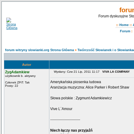
foru
Forum dyskusyjne Sto
::
Home
::
Forum
:
forum witryny slowianki.org Strona Główna
»
Twórczość Słowianek i o Słowianka
Autor
ZygAdamkiew
Wysłany: Czw 21 Lip, 2011 11:17
VIVA LA COMPANY
użytkownik b. aktywny
Amerykańska piosenka ludowa
Członek ZPiT: Tak
Posty: 22
Aranżacja muzyczna: Alice Parker i Robert Shaw
Słowa polskie : Zygmunt Adamkiewicz
Vive L`Amour
-------------------------
Niech łączy nas przyjaźń