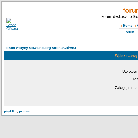
foru
Forum dyskusyjne Sto
::
Home
::
Forum
:
forum witryny slowianki.org Strona Główna
Wpisz nazwę 
Użytkown
Has
Zaloguj mnie 
phpBB
by
przemo