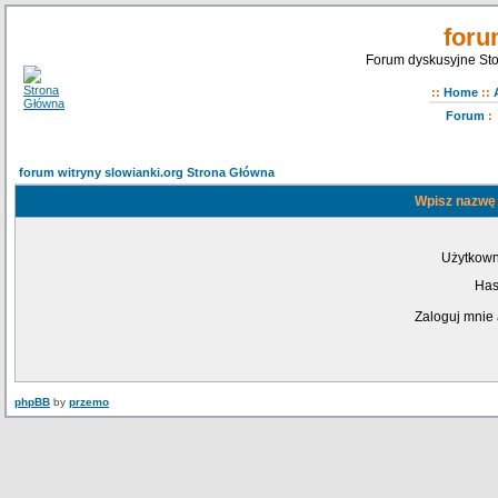
foru
Forum dyskusyjne Sto
::
Home
::
Forum
:
forum witryny slowianki.org Strona Główna
Wpisz nazwę 
Użytkown
Has
Zaloguj mnie 
phpBB
by
przemo