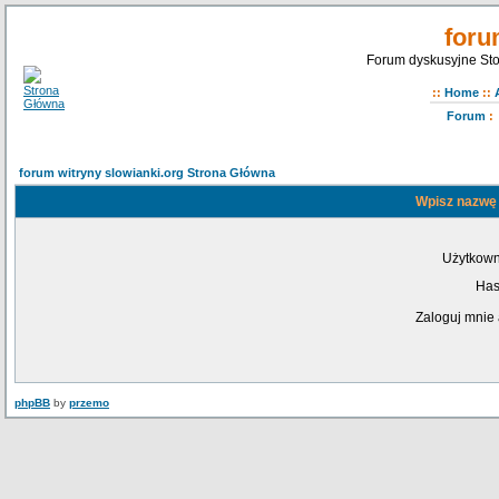
foru
Forum dyskusyjne Sto
::
Home
::
Forum
:
forum witryny slowianki.org Strona Główna
Wpisz nazwę 
Użytkown
Has
Zaloguj mnie 
phpBB
by
przemo