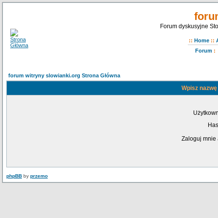
foru
Forum dyskusyjne Sto
::
Home
::
Forum
:
forum witryny slowianki.org Strona Główna
Wpisz nazwę 
Użytkown
Has
Zaloguj mnie 
phpBB
by
przemo