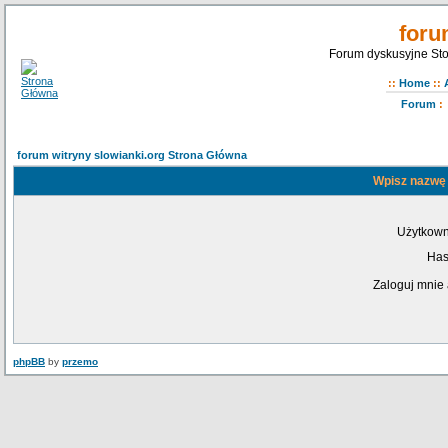
foru
Forum dyskusyjne Sto
::
Home
::
Forum
:
forum witryny slowianki.org Strona Główna
Wpisz nazwę 
Użytkown
Has
Zaloguj mnie 
phpBB
by
przemo