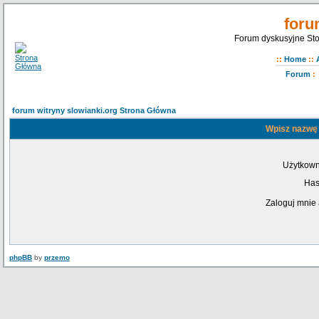
foru
Forum dyskusyjne Sto
::
Home
::
Forum
:
forum witryny slowianki.org Strona Główna
Wpisz nazwę 
Użytkown
Has
Zaloguj mnie 
phpBB
by
przemo