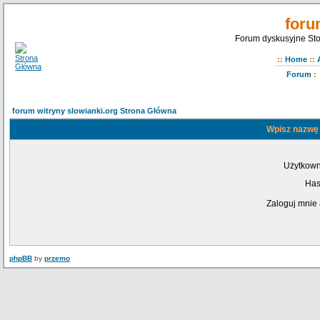
foru
Forum dyskusyjne Sto
::
Home
::
Forum
:
forum witryny slowianki.org Strona Główna
Wpisz nazwę 
Użytkown
Has
Zaloguj mnie 
phpBB
by
przemo