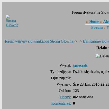
Forum dyskusyjne Stow
::
Home
::
Akt
Forum
:
forum witryny slowianki.org Strona Główna
->
->
Bal Karnawałow
Działo s
Wysłał:
janeczek
Tytuł zdjęcia:
Działo się działo, oj d
Opis zdjęcia:
Wysłany:
Śro 23 Lis, 2016 22:2
Odsłon:
123
Oceny:
nie ocenione
Komentarze:
0