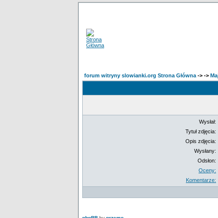
forum witryny slowianki.org Strona Główna
->
->
Ma
Wysłał:
Tytuł zdjęcia:
Opis zdjęcia:
Wysłany:
Odsłon:
Oceny:
Komentarze:
phpBB
by
przemo