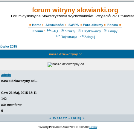
forum witryny slowianki.org
Forum dyskusyjne Stowarzyszenia Wychowanków i Przyjaciół ZPiT "Słowian
::
Home
::
Aktualności
::
SWiPS
::
Foto-albumy
::
Forum
::
Forum
:
FAQ
Szukaj
Użytkownicy
Grupy
Rejestracja
Zaloguj
jówka 2015
nasze dziewczyny cd...
admin
nasze dziewczyny cd...
Czw 21 Maj, 2015 18:11
142
nie ocenione
0
«
Wstecz
-
Dalej
»
Powered by Photo Album Addon 2.0.51 © 2002-2003
Smartor