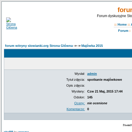
foru
Forum dyskusyjne Sto
::
Home
::
Forum
:
forum witryny slowianki.org Strona Główna
->
->
Majówka 2015
Wysłał:
admin
Tytuł zdjęcia:
spotkanie majówkowe
Opis zdjęcia:
Wysłany:
Czw 21 Maj, 2015 17:44
Odsłon:
145
Oceny:
nie ocenione
Komentarze:
0
Powered 
phpBB
by
przemo