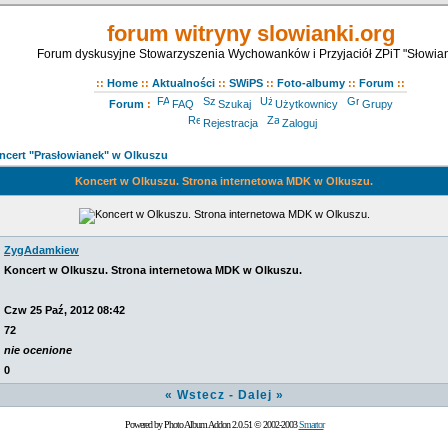
forum witryny slowianki.org
Forum dyskusyjne Stowarzyszenia Wychowanków i Przyjaciół ZPiT "Słowian
::
Home
::
Aktualności
::
SWiPS
::
Foto-albumy
::
Forum
::
Forum
:
FAQ
Szukaj
Użytkownicy
Grupy
Rejestracja
Zaloguj
ncert "Prasłowianek" w Olkuszu
Koncert w Olkuszu. Strona internetowa MDK w Olkuszu.
ZygAdamkiew
Koncert w Olkuszu. Strona internetowa MDK w Olkuszu.
Czw 25 Paź, 2012 08:42
72
nie ocenione
0
«
Wstecz
-
Dalej
»
Powered by Photo Album Addon 2.0.51 © 2002-2003
Smartor