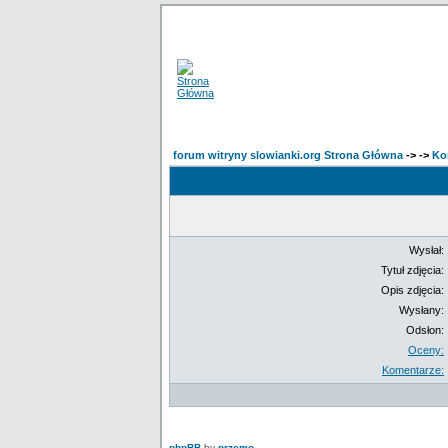
forum witryny slowianki.org Strona Główna
->
->
Ko
Wysłał:
Tytuł zdjęcia:
Opis zdjęcia:
Wysłany:
Odsłon:
Oceny:
Komentarze:
phpBB
by
przemo