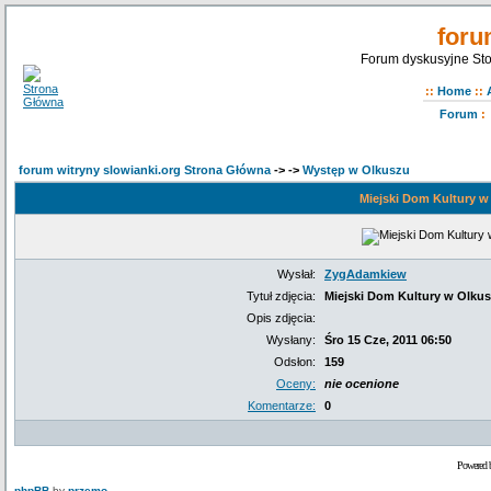
foru
Forum dyskusyjne Sto
::
Home
::
Forum
:
forum witryny slowianki.org Strona Główna
->
->
Występ w Olkuszu
Miejski Dom Kultury w
Wysłał:
ZygAdamkiew
Tytuł zdjęcia:
Miejski Dom Kultury w Olkus
Opis zdjęcia:
Wysłany:
Śro 15 Cze, 2011 06:50
Odsłon:
159
Oceny:
nie ocenione
Komentarze:
0
Powered 
phpBB
by
przemo