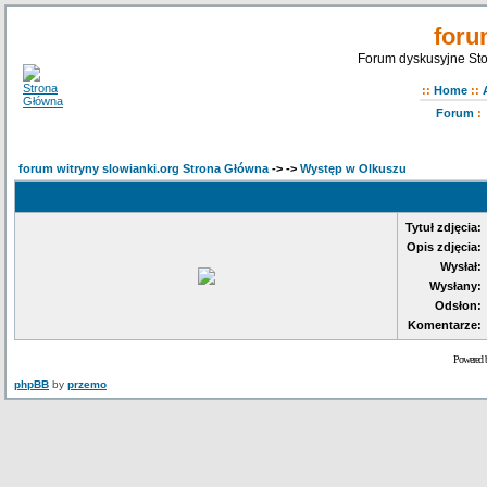
foru
Forum dyskusyjne Sto
::
Home
::
Forum
:
forum witryny slowianki.org Strona Główna
->
->
Występ w Olkuszu
Tytuł zdjęcia:
Opis zdjęcia:
Wysłał:
Wysłany:
Odsłon:
Komentarze:
Powered 
phpBB
by
przemo